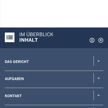
IM ÜBERBLICK
Justiz-Portal im Überblick:
INHALT
DAS GERICHT
AUFGABEN
KONTAKT