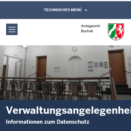
Direkt zum Inhalt
Amtsgericht Bocholt:
TECHNISCHES MENÜ
Leichte Sprache, Gebärdensprachenvideo
und Kontaktformular
Verwaltungsangelegenheiten
Verwaltungsangelegenhe
Informationen zum Datenschutz