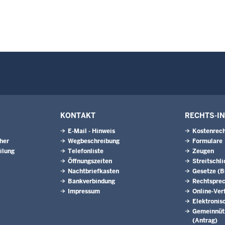
KONTAKT
RECHTS-I
E-Mail - Hinweis
Kostenrech
eher
Wegbeschreibung
Formulare
ilung
Telefonliste
Zeugen
Öffnungszeiten
Streitschl
Nachtbriefkasten
Gesetze (
Bankverbindung
Rechtspre
Impressum
Online-Ver
Elektronis
Gemeinnütz
(Antrag)