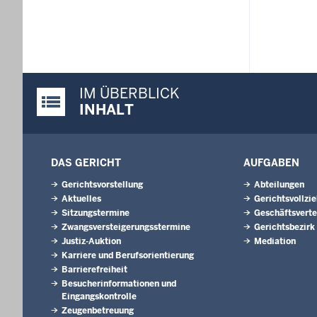
IM ÜBERBLICK
Justiz-Portal im Überblick:
INHALT
DAS GERICHT
AUFGABEN
Gerichtsvorstellung
Abteilungen
Aktuelles
Gerichtsvollzi
Sitzungstermine
Geschäftsverte
Zwangsversteigerungs­stermine
Gerichtsbezirk
Justiz-Auktion
Mediation
Karriere und Berufsorientierung
Barrierefreiheit
Besucherinformationen und
Eingangskontrolle
Zeugenbetreuung