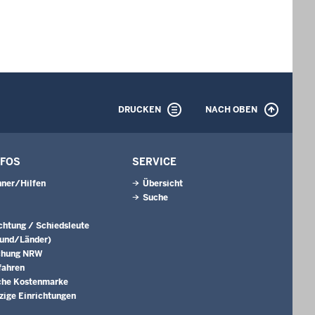
DRUCKEN
NACH OBEN
NFOS
SERVICE
ner/Hilfen
Übersicht
Suche
ichtung / Schiedsleute
Bund/Länder)
chung NRW
fahren
che Kostenmarke
ige Einrichtungen