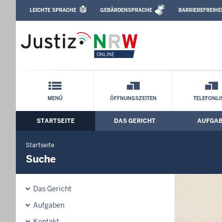
Direkt zum Inhalt
LEICHTE SPRACHE
GEBÄRDENSPRACHE
BARRIEREFREIHE
Leichte Sprache, Gebärdensprachenvideo u
Amtsgericht Bocholt: Suche
Schnellnavigation mit Volltext-Suche
MENÜ
ÖFFNUNGSZEITEN
TELEFONLI
STARTSEITE
DAS GERICHT
AUFGA
Hauptmenü: Hauptnavigation
Startseite
Suche
Das Gericht
Aufgaben
Kontakt