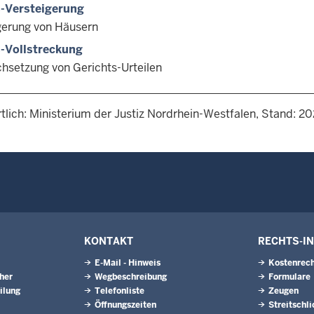
-Versteigerung
gerung von Häusern
-Vollstreckung
chsetzung von Gerichts-Urteilen
tlich: Ministerium der Justiz Nordrhein-Westfalen, Stand: 2
KONTAKT
RECHTS-I
E-Mail - Hinweis
Kostenrech
eher
Wegbeschreibung
Formulare
ilung
Telefonliste
Zeugen
Öffnungszeiten
Streitschl