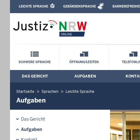
Direkt zum Inhalt
LEICHTE SPRACHE
GEBÄRDENSPRACHE
BARRIEREFREIHE
Leichte Sprache, Gebärdensprachenvideo u
Amtsgericht Bocholt: Aufgaben
Schnellnavigation mit Volltext-Suche
SCHWERE SPRACHE
ÖFFNUNGSZEITEN
TELEFONLI
DAS GERICHT
AUFGABEN
KONTA
Hauptmenü: Hauptnavigation
Startseite
Sprachen
Leichte Sprache
Aufgaben
Das Gericht
Aufgaben
Kontakt