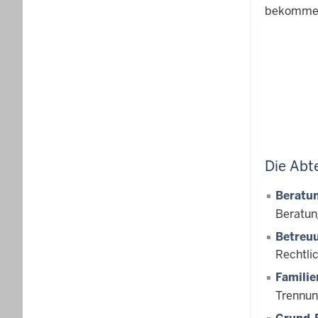
bekommen 
Die Abt
Beratun
Beratun
Betreu
Rechtli
Famili
Trennun