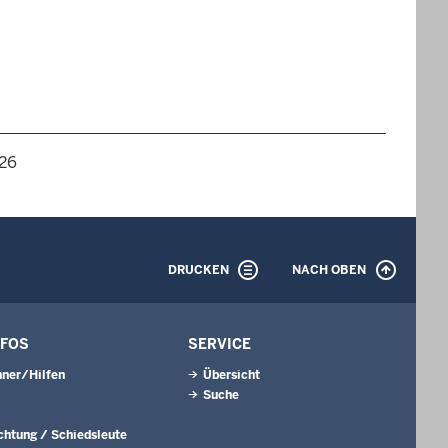
026
DRUCKEN
NACH OBEN
NFOS
SERVICE
ner/Hilfen
Übersicht
Suche
ichtung / Schiedsleute