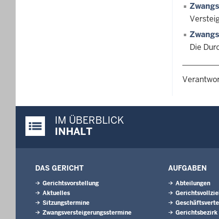
Zwangs
Verstei
Zwangs
Die Dur
Verantwor
IM ÜBERBLICK
Justiz-Portal im Überblick:
INHALT
DAS GERICHT
AUFGABEN
Gerichtsvorstellung
Abteilungen
Aktuelles
Gerichtsvollzi
Sitzungstermine
Geschäftsverte
Zwangsversteigerungs­stermine
Gerichtsbezirk