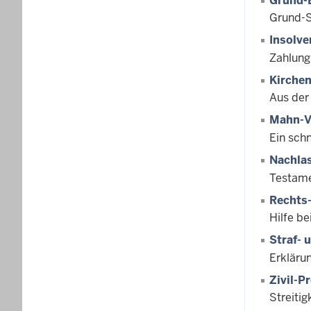
Grund-
Grund-
Insolve
Zahlung
Kirchen
Aus der
Mahn-V
Ein schn
Nachla
Testame
Rechts-
Hilfe be
Straf- 
Erkläru
Zivil-P
Streiti