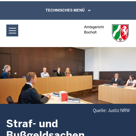
Direkt zum Inhalt
Amtsgericht Bocholt: Straf- und
TECHNISCHES MENÜ
Leichte Sprache, Gebärdensprachenvideo
und Kontaktformular
Bußgeldsachen
Quelle: Justiz NRW
Straf- und
Bußgeldsachen