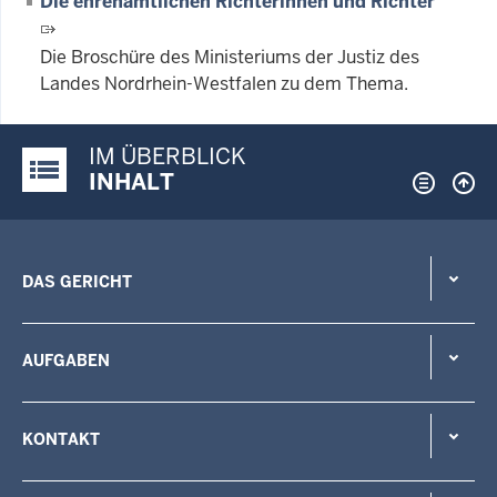
Die ehrenamtlichen Richterinnen und Richter
Die Broschüre des Ministeriums der Justiz des
Landes Nordrhein-Westfalen zu dem Thema.
IM ÜBERBLICK
Justiz-Portal im Überblick:
INHALT
DAS GERICHT
AUFGABEN
KONTAKT