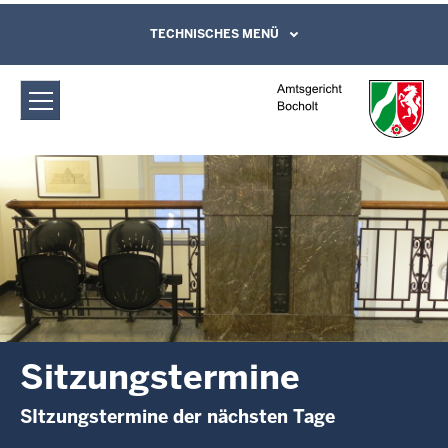
Direkt zum Inhalt
Amtsgericht Bocholt: Sitzungstermine
TECHNISCHES MENÜ
Leichte Sprache, Gebärdensprachenvideo
und Kontaktformular
Sitzungstermine
SItzungstermine der nächsten Tage